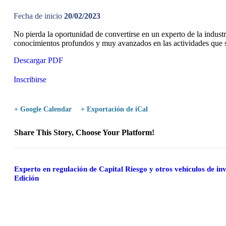
Fecha de inicio
20/02/2023
No pierda la oportunidad de convertirse en un experto de la indust
conocimientos profundos y muy avanzados en las actividades que se
Descargar PDF
Inscribirse
+ Google Calendar
+ Exportación de iCal
Share This Story, Choose Your Platform!
Facebook
Twitter
Reddit
LinkedIn
WhatsApp
Tumblr
Pinterest
Vk
Xing
Correo
electrónico
Navegación
Experto en regulación de Capital Riesgo y otros vehículos de inv
Edición
del
Evento