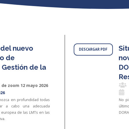
del nuevo
Sit
DESCARGAR PDF
io de
no
 Gestión de la
DOR
Res
ón de zoom 12 mayo 2026
026
onozca en profundidad todas
No pi
var a cabo una adecuada
últim
 europea de las LMTs en las
DORA 
iva.