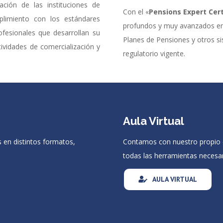
ación de las instituciones de
Con el «
Pensions Expert Cert
mplimiento con los estándares
profundos y muy avanzados en l
ofesionales que desarrollan su
Planes de Pensiones y otros s
tividades de comercialización y
regulatorio vigente.
Aula Virtual
 en distintos formatos,
Contamos con nuestro propio e
todas las herramientas necesa
AULA VIRTUAL