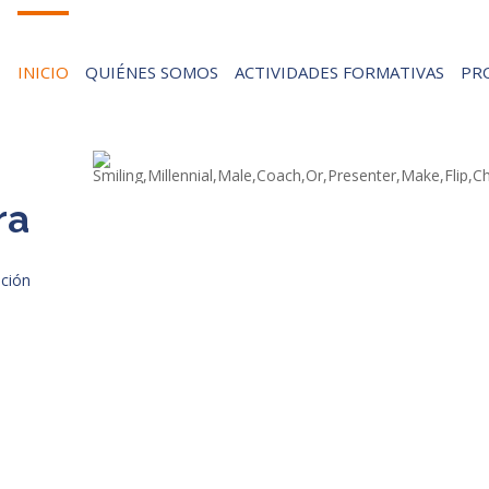
INICIO
QUIÉNES SOMOS
ACTIVIDADES FORMATIVAS
PR
ra
ación
Situación actual y
Implemen
últimas novedades en
nuevo
el ámbito de DORA
regula
(Digital Operational
Herrami
Resilience Act)
Gestión de
(L