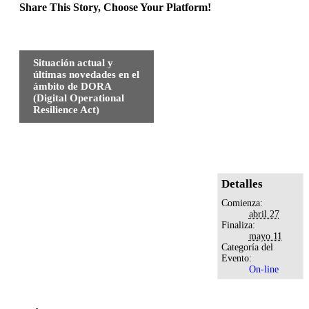
Share This Story, Choose Your Platform!
Facebook
Twitter
Reddit
LinkedIn
WhatsApp
Tumblr
Pinterest
Vk
Xing
Correo
electrónico
Navegación
Situación actual y
del
últimas novedades en el
Evento
ámbito de DORA
(Digital Operational
Resilience Act)
Detalles
Comienza:
abril 27
Finaliza:
mayo 11
Categoría del
Evento:
On-line